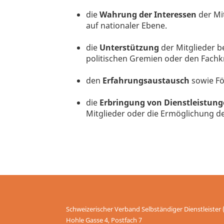
die
Wahrung der Interessen
der Mit
auf nationaler Ebene.
die
Unterstützung
der Mitglieder b
politischen Gremien oder den Fachk
den
Erfahrungsaustausch
sowie Fö
die
Erbringung von Dienstleistun
Mitglieder oder die Ermöglichung de
Schweizerischer Verband Selbständiger Dienstleister
Hohle Gasse 4,
Postfach 7